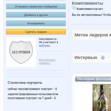
Комплименты
Отправить приватное сообщение
Комплиментов нет.
Вы не авторизованы! Чтоб
Добавить в друзья
Игнорировать
Сделать подарок
Метки лидеров
популярность:
Не участвует в
рейтинге
Интервью
Как получить
уровень?
Последние
фотогра
Статистика портрета:
сейчас просматривают портрет - 0
зарегистрированные пользователи
посетившие портрет за 7 дней - 0